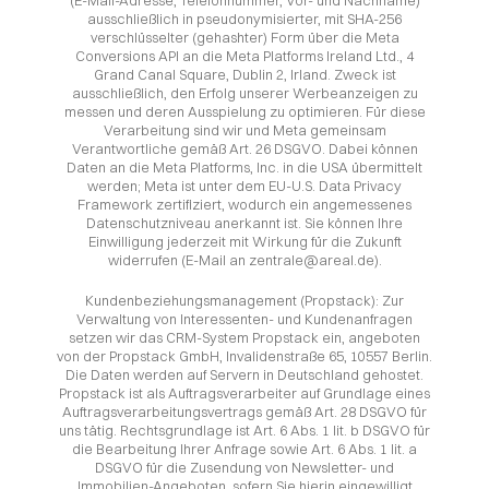
(E-Mail-Adresse, Telefonnummer, Vor- und Nachname)
ausschließlich in pseudonymisierter, mit SHA-256
verschlüsselter (gehashter) Form über die Meta
Conversions API an die Meta Platforms Ireland Ltd., 4
Grand Canal Square, Dublin 2, Irland. Zweck ist
ausschließlich, den Erfolg unserer Werbeanzeigen zu
messen und deren Ausspielung zu optimieren. Für diese
Verarbeitung sind wir und Meta gemeinsam
Verantwortliche gemäß Art. 26 DSGVO. Dabei können
Daten an die Meta Platforms, Inc. in die USA übermittelt
werden; Meta ist unter dem EU-U.S. Data Privacy
Framework zertifiziert, wodurch ein angemessenes
Datenschutzniveau anerkannt ist. Sie können Ihre
Einwilligung jederzeit mit Wirkung für die Zukunft
widerrufen (E-Mail an zentrale@areal.de).
Kundenbeziehungsmanagement (Propstack): Zur
Verwaltung von Interessenten- und Kundenanfragen
setzen wir das CRM-System Propstack ein, angeboten
von der Propstack GmbH, Invalidenstraße 65, 10557 Berlin.
Die Daten werden auf Servern in Deutschland gehostet.
Propstack ist als Auftragsverarbeiter auf Grundlage eines
Auftragsverarbeitungsvertrags gemäß Art. 28 DSGVO für
uns tätig. Rechtsgrundlage ist Art. 6 Abs. 1 lit. b DSGVO für
die Bearbeitung Ihrer Anfrage sowie Art. 6 Abs. 1 lit. a
DSGVO für die Zusendung von Newsletter- und
Immobilien-Angeboten, sofern Sie hierin eingewilligt